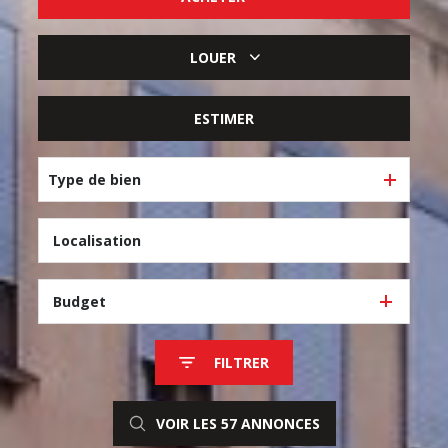
De l'ancien
LOUER
De l'immo pro
à l'année
ESTIMER
Type de bien
Budget
FILTRER
VOIR LES
57
ANNONCES