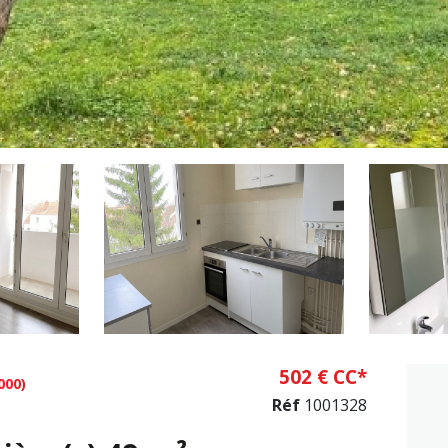
502 € CC*
000)
Réf
1001328