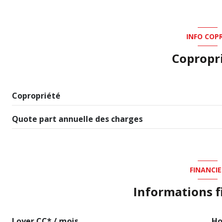
INFO COP
Copropr
Copropriété
Quote part annuelle des charges
FINANCIE
Informations f
Loyer CC* / mois
Ho