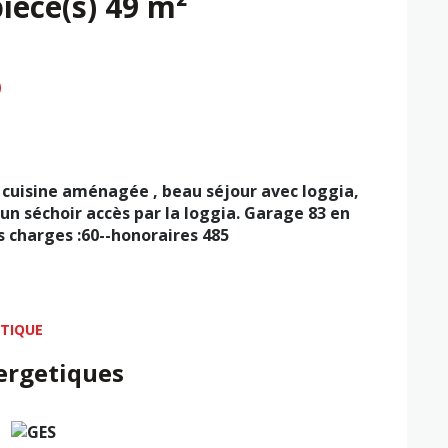
Appartement 2 pièce(s) 49 m²
uisine aménagée , beau séjour avec loggia,
n séchoir accès par la loggia. Garage 83 en
s charges :60--honoraires 485
ÉTIQUE
ergetiques