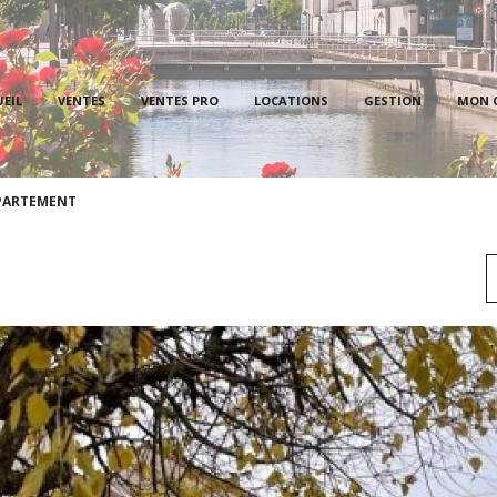
PROPRI
EIL
VENTES
VENTES PRO
LOCATIONS
GESTION
MON 
LOCAT
PROPR
PARTEMENT