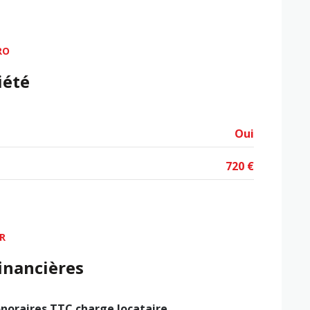
RO
iété
Oui
720 €
R
inancières
noraires TTC charge locataire