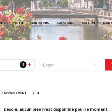
PROPRI
EIL
VENTES
VENTES PRO
LOCATIONS
GESTION
MON 
LOCAT
PROPR
1
Loyer
APPARTEMENT
T4
Désolé, aucun bien n'est disponible pour le moment.