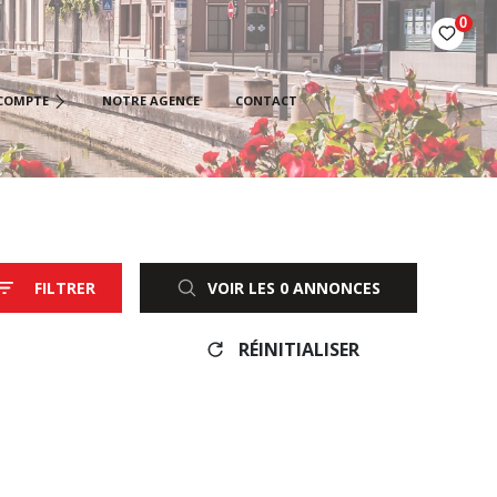
0
ÉTAIRES BAILLEURS
COMPTE
NOTRE AGENCE
CONTACT
AIRES
IÉTAIRES VENDEURS
FILTRER
VOIR LES
0
ANNONCES
RÉINITIALISER