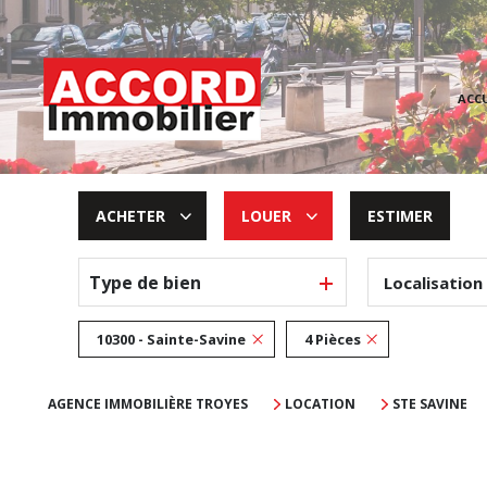
ACCU
ACHETER
LOUER
ESTIMER
Type de bien
Localisation
De l'ancien
à l'année
De l'immo pro
10300 - Sainte-Savine
4 Pièces
AGENCE IMMOBILIÈRE TROYES
LOCATION
STE SAVINE