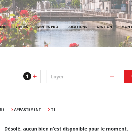
PROPRI
EIL
VENTES
VENTES PRO
LOCATIONS
GESTION
MON 
LOCAT
PROPR
1
Loyer
IE
APPARTEMENT
T1
Désolé, aucun bien n'est disponible pour le moment.