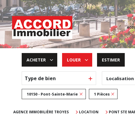
ACCU
ACHETER
LOUER
ESTIMER
Type de bien
Localisation
De l'ancien
à l'année
De l'immo pro
10150 - Pont-Sainte-Marie
1 Pièces
AGENCE IMMOBILIÈRE TROYES
LOCATION
PONT STE MAR