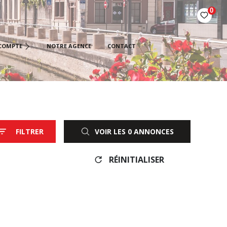
0
ÉTAIRES BAILLEURS
COMPTE
NOTRE AGENCE
CONTACT
AIRES
IÉTAIRES VENDEURS
FILTRER
VOIR LES
0
ANNONCES
RÉINITIALISER