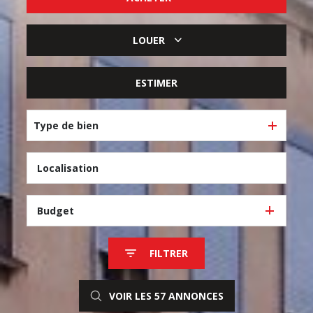
De l'ancien
LOUER
De l'immo pro
à l'année
ESTIMER
Type de bien
Budget
FILTRER
VOIR LES
57
ANNONCES