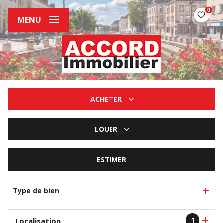
0
MENU
ACHETER
De l'ancien
LOUER
De l'immo pro
à l'année
ESTIMER
Type de bien
1
Localisation