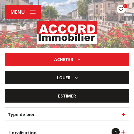
0
MENU
ACHETER
De l'ancien
LOUER
De l'immo pro
à l'année
ESTIMER
Type de bien
1
Localisation