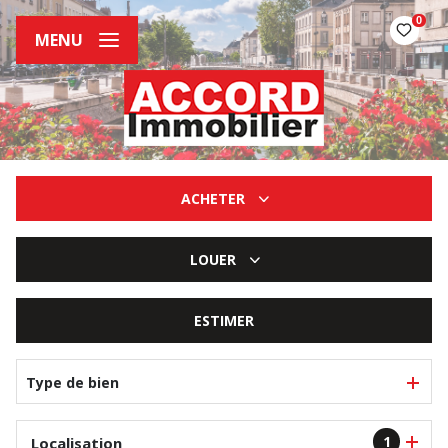
0
MENU
ACHETER
De l'ancien
LOUER
De l'immo pro
à l'année
ESTIMER
Type de bien
1
Localisation