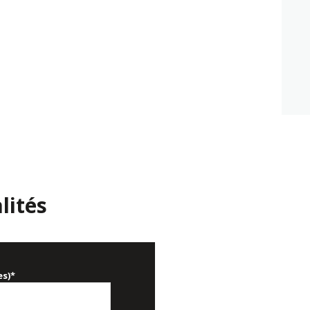
lités
es)*