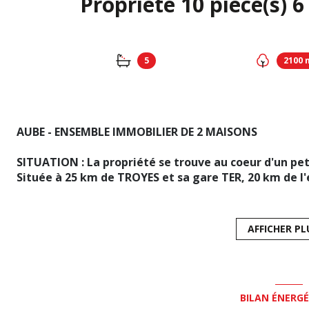
5
2100 
AUBE - ENSEMBLE IMMOBILIER DE 2 MAISONS
SITUATION : La propriété se trouve au coeur d'un pet
Située à 25 km de TROYES et sa gare TER, 20 km de l
km de l'aéroport de VATRY, 160 km de l'aéroport de 
AFFICHER PL
DESCRIPTION : idéale activité professionnelle: la pro
deuxième maison actuellement utilisée pour de l'ac
garage, et un grand terrain de plus de 2100m².
BILAN ÉNERG
L'HABITATION : La maison d'habitation principale es