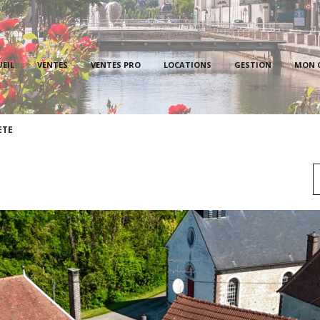
PROPRI
EIL
VENTES
VENTES PRO
LOCATIONS
GESTION
MON 
LOCAT
PROPR
ETE