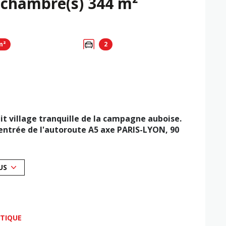
Propriete 10 pièce(s) 6 chambre(s) 344 m²
m²
2
it village tranquille de la campagne auboise.
'entrée de l'autoroute A5 axe PARIS-LYON, 90
PARIS-ORLY.
US
priété accueille une maison d'habitation, une
tivité chambres d'hôtes, un grand quadruple
ÉTIQUE
t composée d'une grande pièce de vie