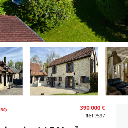
390 000 €
30)
Réf
7537